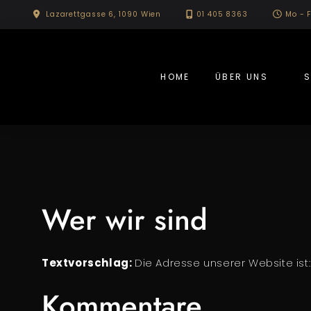
Skip
Lazarettgasse 6, 1090 Wien
01 405 8363
Mo - F
to
content
HOME
ÜBER UNS
S
Wer wir sind
Textvorschlag:
Die Adresse unserer Website ist:
Kommentare