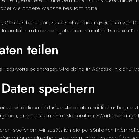
en eingebettete Inhalte beinhalten (z. B. Videos, Bilder, 
sucher die andere Website besucht hätte.
Cookies benutzen, zusätzliche Tracking-Dienste von Dri
r Interaktion mit dem eingebetteten Inhalt, falls du ein K
ten teilen
Passworts beantragst, wird deine IP-Adresse in der E-Mai
 Daten speichern
st, wird dieser inklusive Metadaten zeitlich unbegrenzt 
eben, anstatt sie in einer Moderations-Warteschlange f
ieren, speichern wir zusätzlich die persönlichen Informati
n Informationen einsehen, verändern oder löschen (der B