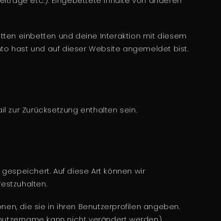
Beiträge etc.). Eingebettete Inhalte von anderen
tten einbetten und deine Interaktion mit diesem
onto hast und auf dieser Website angemeldet bist.
l zur Zurücksetzung enthalten sein.
gespeichert. Auf diese Art können wir
estzuhalten.
onen, die sie in ihren Benutzerprofilen angeben.
enutzername kann nicht verändert werden).