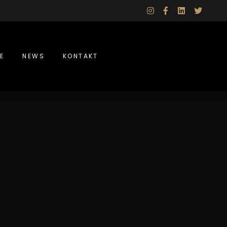
instagram
facebook-
linkedin
twitte
f
E
NEWS
KONTAKT