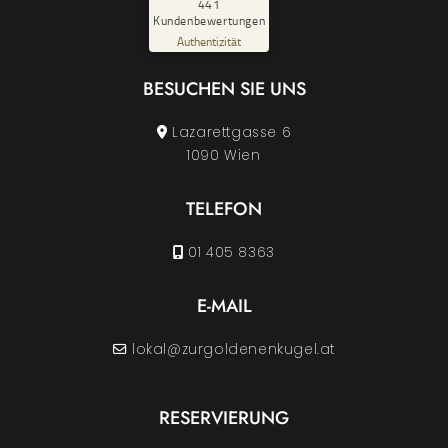
%
100
441
Kundenbewertungen
Empfehlungen auf
ProvenExpert.com
Authentizität
5,00
/
4,63
BESUCHEN SIE UNS
29
412
Bewertungen auf
Bewertungen von
ProvenExpert.com
3 anderen Quellen
Lazarettgasse 6
1090 Wien
Blick aufs ProvenExpert-Profil werfen
04.08.2026
TELEFON
01 405 8363
E-MAIL
lokal@zurgoldenenkugel.at
RESERVIERUNG