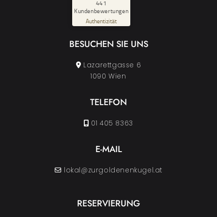
%
100
441
Kundenbewertungen
Empfehlungen auf
ProvenExpert.com
Authentizität
5,00
/
4,63
BESUCHEN SIE UNS
29
412
Bewertungen auf
Bewertungen von
ProvenExpert.com
3 anderen Quellen
Lazarettgasse 6
1090 Wien
Blick aufs ProvenExpert-Profil werfen
04.08.2026
TELEFON
01 405 8363
E-MAIL
lokal@zurgoldenenkugel.at
RESERVIERUNG