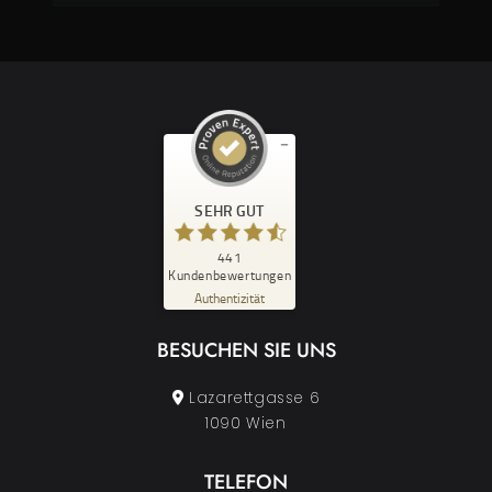
Kundenbewertungen und Erfahrungen zu
Restaurant Zur Goldenen Kugel
SEHR GUT
SEHR GUT
%
100
441
Kundenbewertungen
Empfehlungen auf
ProvenExpert.com
Authentizität
5,00
/
4,63
BESUCHEN SIE UNS
29
412
Bewertungen auf
Bewertungen von
ProvenExpert.com
3 anderen Quellen
Lazarettgasse 6
1090 Wien
Blick aufs ProvenExpert-Profil werfen
04.08.2026
TELEFON