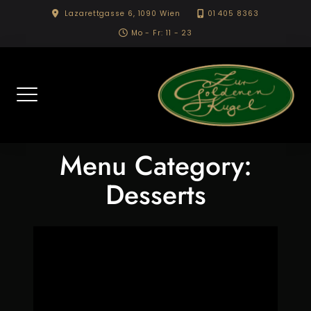
Skip
Lazarettgasse 6, 1090 Wien
01 405 8363
to
Mo - Fr: 11 - 23
content
Menu Category:
Desserts