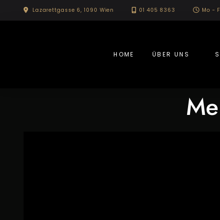
Skip
Lazarettgasse 6, 1090 Wien
01 405 8363
Mo - F
to
content
HOME
ÜBER UNS
S
Me