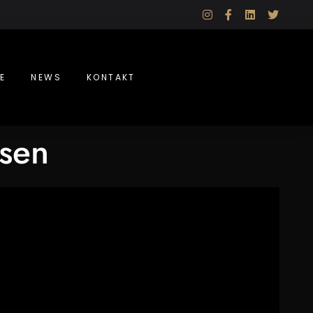
instagram
facebook-
linkedin
twitte
f
E
NEWS
KONTAKT
sen