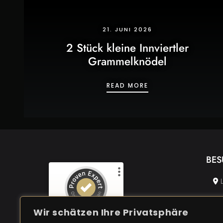
21. JUNI 2026
2 Stück kleine Innviertler
Grammelknödel
2 STÜCK KLEINE IN
READ MORE
BES
L
Kundenbewertungen und Erfahrungen zu
Restaurant Zur Goldenen Kugel
Wir schätzen Ihre Privatsphäre
SEHR GUT
SEHR GUT