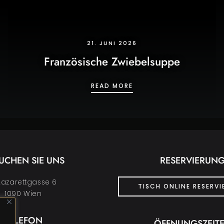
21. JUNI 2026
Französische Zwiebelsuppe
NVIERTLER GRAMMELKNÖDEL
FRANZÖSISCHE ZWIEBEL
READ MORE
UCHEN SIE UNS
RESERVIERUN
azarettgasse 6
TISCH ONLINE RESERV
1090 Wien
TELEFON
ÖFFNUNGSZEIT