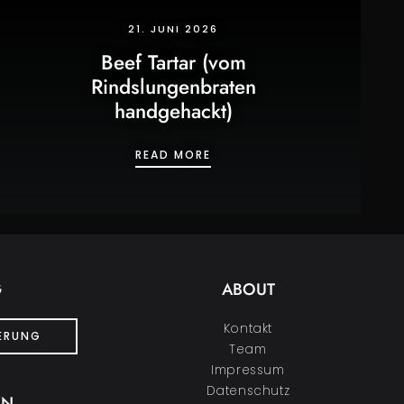
21. JUNI 2026
Beef Tartar (vom
Rindslungenbraten
handgehackt)
SUPPE
BEEF TARTAR (VOM RINDSL
READ MORE
G
ABOUT
Kontakt
IERUNG
Team
Impressum
Datenschutz
EN